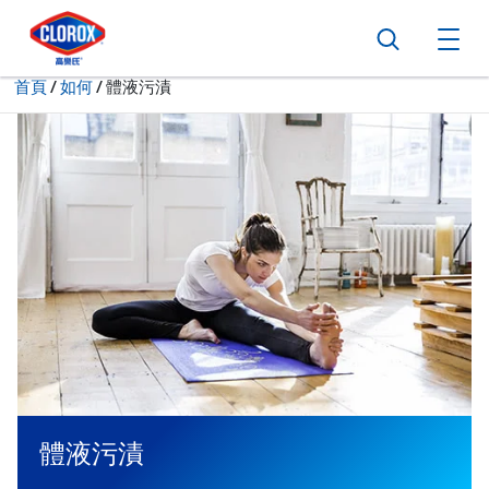
跳到主導航
跳轉至內容
跳到頁尾
搜尋
打
現在:
首頁
/
如何
體液污漬
體液污漬