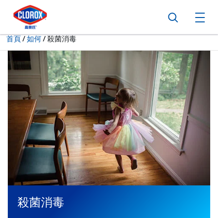
跳到主導航
跳轉至內容
跳到頁尾
搜尋
打
現在:
首頁
/
如何
殺菌消毒
殺菌消毒