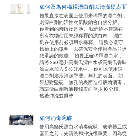
如何及為何稀釋漂白劑以清潔硬表面
如果直接在表面上使用未稀釋的漂白劑，
則漂白劑的活性次氯酸鈉會自然分解。
你看到的殘留物是鹽。 我們絕不建議在
所有衣物使用未經稀釋的漂白劑。 漂白
劑在使用前必須用水稀釋。 請務必遵守
標籤上的說明，以確保安全使用產品並達
致承諾的效能。 如要正確稀釋漂白水，
請將 250 毫升高樂氏漂白水或高樂氏香味
漂白水加入 5 公升水中。 你可以使用這
漂白劑溶液清潔堅硬、無孔的表面。 如
果想對堅硬、無孔的表面進行殺菌消毒，
請讓漂白劑溶液接觸表面至少 10 分鐘。
然後沖洗並風乾。
如何消毒碗碟
使用高樂氏漂白水消毒碗碟、玻璃器皿或
器皿之前，先清洗和沖洗很重要，因為從