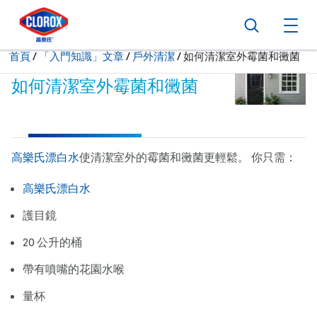
跳到主導航
跳轉至內容
跳到頁尾
搜尋
打
現在:
首頁
/
「入門知識」文章
戶外清潔
如何清潔室外霉菌和黴菌
如何清潔室外霉菌和黴菌
高樂氏漂白水
使清潔室外的霉菌和黴菌更輕鬆。 你只需：
高樂氏
漂白水
護目鏡
20 公升的桶
帶有噴嘴的花園水喉
量杯