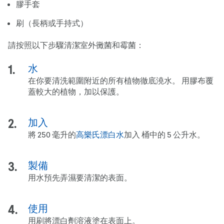
膠手套
刷（長柄或手持式）
請按照以下步驟清潔室外黴菌和霉菌：
水
在你要清洗範圍附近的所有植物徹底澆水。 用膠布覆
蓋較大的植物，加以保護。
加入
將 250 毫升的
高樂氏
漂白水
加入 桶中的 5 公升水。
製備
用水預先弄濕要清潔的表面。
使用
用刷將漂白劑溶液塗在表面上。