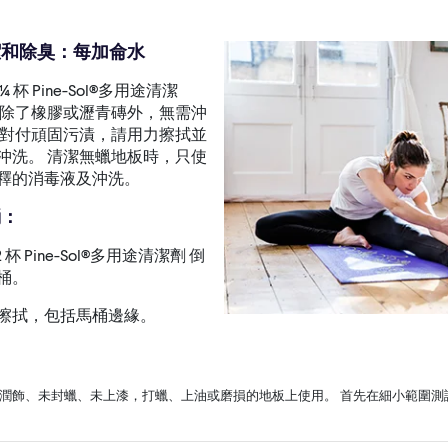
潔和除臭：每加侖水
¼ 杯 Pine-Sol®多用途清潔
 除了橡膠或瀝青磚外，無需沖
 對付頑固污漬，請用力擦拭並
沖洗。 清潔無蠟地板時，只使
釋的消毒液及沖洗。
桶：
2 杯 Pine-Sol®多用途清潔劑 倒
桶。
擦拭，包括馬桶邊緣。
未潤飾、未封蠟、未上漆，打蠟、上油或磨損的地板上使用。 首先在細小範圍測