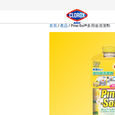
跳到主導航
跳轉至內容
跳到頁尾
現在:
首頁
/
產品
Pine-Sol®多用途清潔劑
搜尋