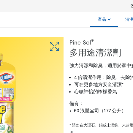
產品
清
®
Pine-Sol
多用途清潔劑
強力清潔和除臭，適用於家中
4 倍清潔作用：除臭、去除
可在更多地方安全清潔*
心曠神怡的檸檬香氣
備有：
• 60 液體盎司（1.77 公升）
* 請勿在大理石、鋁或未潤飾、未封
用。