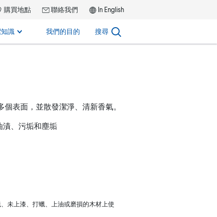
購買地點
聯絡我們
In English
潔知識
我們的目的
搜尋
多個表面，並散發潔淨、清新香氣。
油漬、污垢和塵垢
蠟、未上漆、打蠟、上油或磨損的木材上使