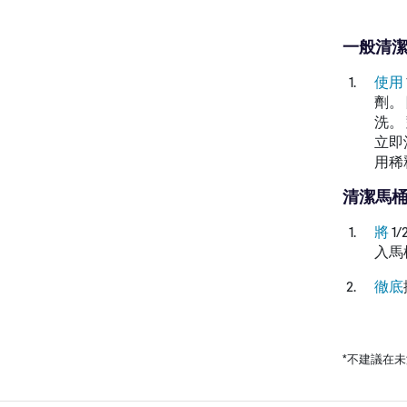
一般清
使用
劑。
洗。
立即
用稀
清潔馬
將
1/
入馬
徹底
*不建議在