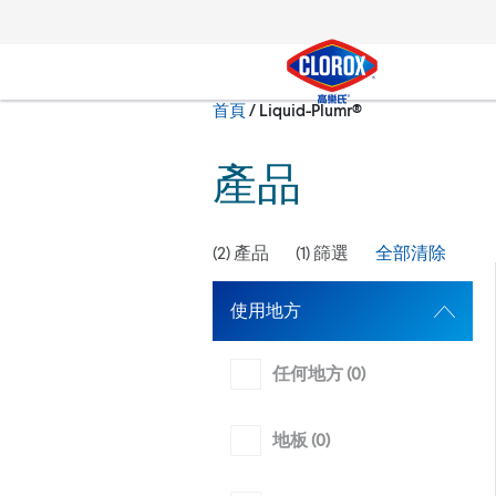
跳到主導航
跳轉至內容
跳到頁尾
現在:
首頁
/
Liquid-Plumr®
搜尋
產品
(
2
) 產品
(
1
) 篩選
全部清除
使用地方
任何地方 (
0
)
地板 (
0
)