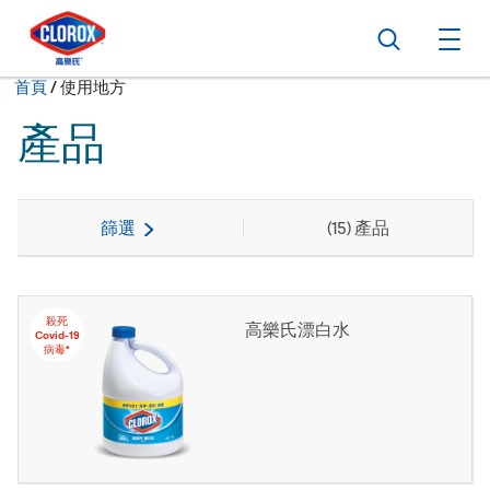
跳到主導航
跳轉至內容
跳到頁尾
搜尋
打
現在:
首頁
/
使用地方
產品
篩選
(
15
) 產品
殺死
高樂氏漂白水
Covid-19
病毒*