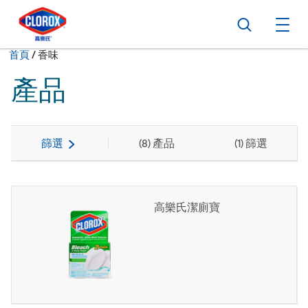
跳到主導航
跳轉至內容
跳到頁尾
搜尋
打
現在:
首頁
/
香味
產品
篩選
(
8
) 產品
(
1
) 篩選
高樂氏潔廁寶